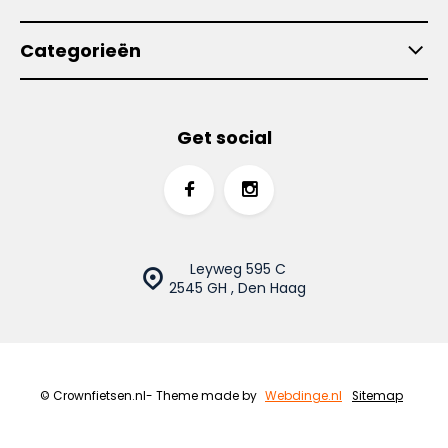
Categorieën
Get social
Leyweg 595 C
2545 GH , Den Haag
© Crownfietsen.nl
- Theme made by
Webdinge.nl
Sitemap