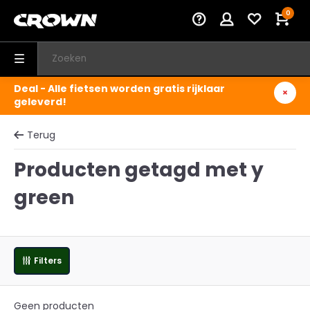
0
Deal - Alle fietsen worden gratis rijklaar
geleverd!
Terug
Producten getagd met y
green
Filters
Geen producten